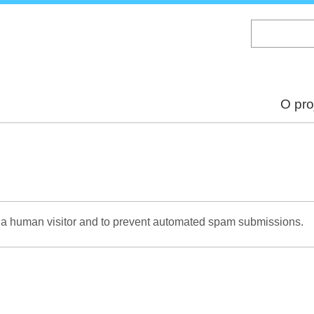
Skip
to
main
content
O pro
re a human visitor and to prevent automated spam submissions.