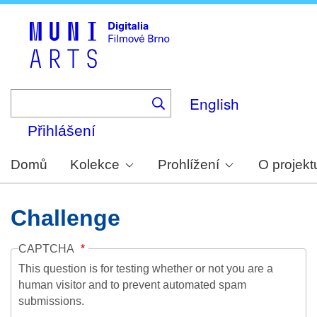
Skip
to
main
content
English
Přihlášení
Domů
Kolekce
Prohlížení
O projekt
Challenge
CAPTCHA
This question is for testing whether or not you are a
human visitor and to prevent automated spam
submissions.