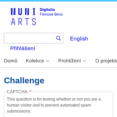
Skip
to
main
content
English
Přihlášení
Domů
Kolekce
Prohlížení
O projekt
Challenge
CAPTCHA
This question is for testing whether or not you are a
human visitor and to prevent automated spam
submissions.