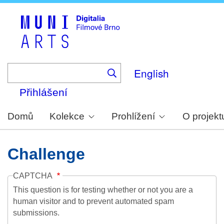
Skip
to
main
content
English
Přihlášení
Domů
Kolekce
Prohlížení
O projekt
Challenge
CAPTCHA
This question is for testing whether or not you are a
human visitor and to prevent automated spam
submissions.