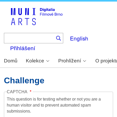
Skip
to
main
content
English
Přihlášení
Domů
Kolekce
Prohlížení
O projekt
Challenge
CAPTCHA
This question is for testing whether or not you are a
human visitor and to prevent automated spam
submissions.