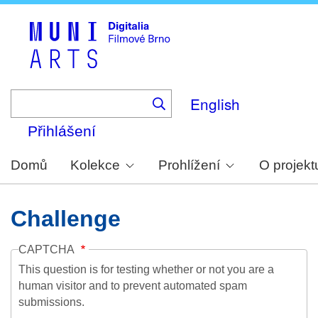
Skip
to
main
content
English
Přihlášení
Domů
Kolekce
Prohlížení
O projekt
Challenge
CAPTCHA
This question is for testing whether or not you are a
human visitor and to prevent automated spam
submissions.