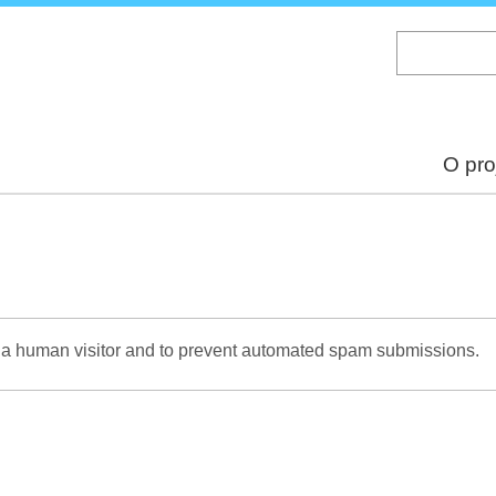
Skip
to
main
content
O pro
re a human visitor and to prevent automated spam submissions.