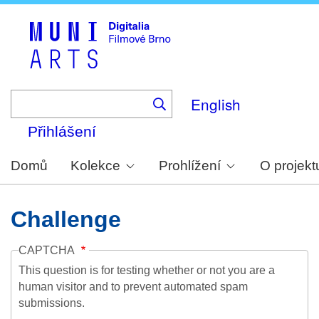
Skip
to
main
content
English
Přihlášení
Domů
Kolekce
Prohlížení
O projekt
Challenge
CAPTCHA
This question is for testing whether or not you are a
human visitor and to prevent automated spam
submissions.