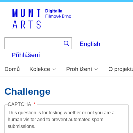
Skip
to
main
content
English
Přihlášení
Domů
Kolekce
Prohlížení
O projekt
Challenge
CAPTCHA
This question is for testing whether or not you are a
human visitor and to prevent automated spam
submissions.