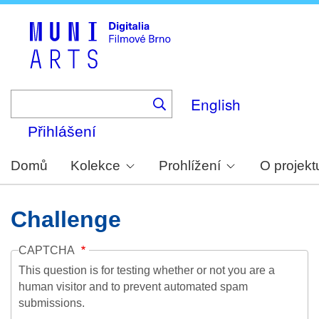
Skip
to
main
content
English
Přihlášení
Domů
Kolekce
Prohlížení
O projekt
Challenge
CAPTCHA
This question is for testing whether or not you are a
human visitor and to prevent automated spam
submissions.