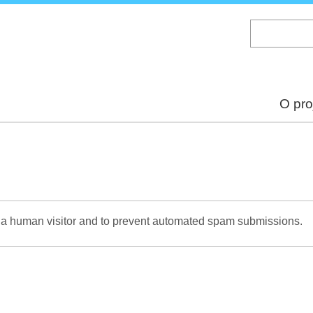
Skip
to
main
content
O pro
re a human visitor and to prevent automated spam submissions.