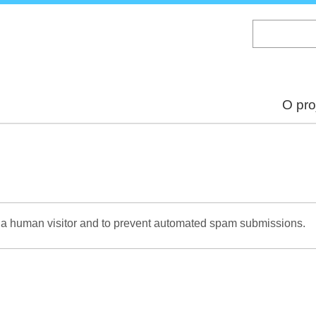
Skip
to
main
content
O pro
re a human visitor and to prevent automated spam submissions.