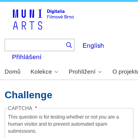
Skip
to
main
content
English
Přihlášení
Domů
Kolekce
Prohlížení
O projekt
Challenge
CAPTCHA
This question is for testing whether or not you are a
human visitor and to prevent automated spam
submissions.