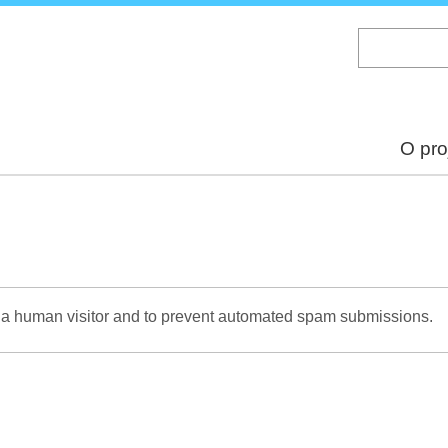
Skip
to
main
content
O pro
re a human visitor and to prevent automated spam submissions.