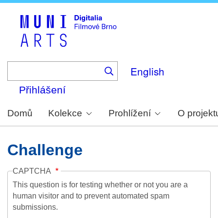
Skip
to
main
content
English
Přihlášení
Domů
Kolekce
Prohlížení
O projekt
Challenge
CAPTCHA
This question is for testing whether or not you are a
human visitor and to prevent automated spam
submissions.