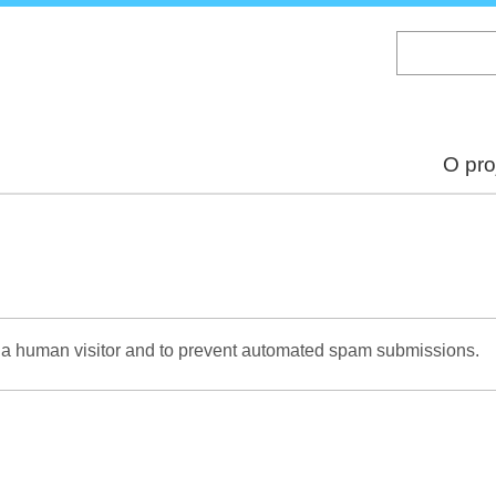
Skip
to
main
content
O pro
re a human visitor and to prevent automated spam submissions.