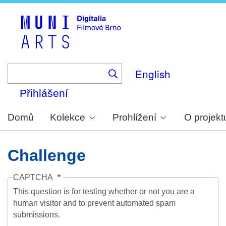
Skip
to
main
content
English
Přihlášení
Domů
Kolekce
Prohlížení
O projekt
Challenge
CAPTCHA
This question is for testing whether or not you are a
human visitor and to prevent automated spam
submissions.