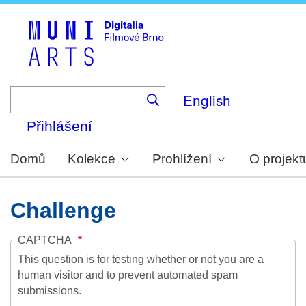
Skip
to
main
content
English
Přihlášení
Domů
Kolekce
Prohlížení
O projekt
Challenge
CAPTCHA
This question is for testing whether or not you are a
human visitor and to prevent automated spam
submissions.