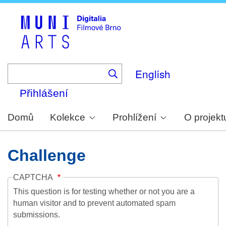
Skip
to
main
content
English
Přihlášení
Domů
Kolekce
Prohlížení
O projekt
Challenge
CAPTCHA
This question is for testing whether or not you are a
human visitor and to prevent automated spam
submissions.