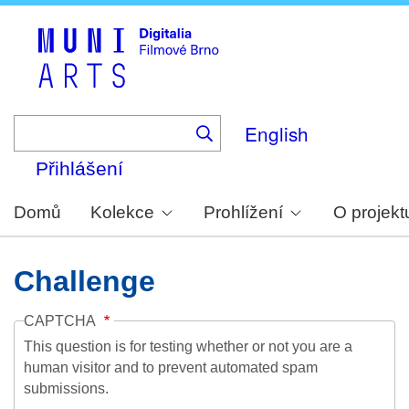
Skip
to
main
content
English
Přihlášení
Domů
Kolekce
Prohlížení
O projekt
Challenge
CAPTCHA
This question is for testing whether or not you are a
human visitor and to prevent automated spam
submissions.