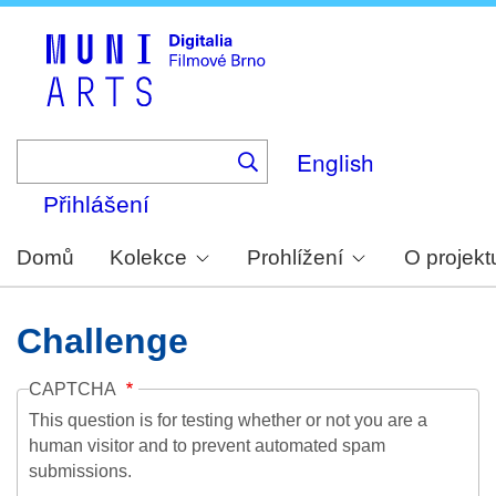
Skip
to
main
content
English
Přihlášení
Domů
Kolekce
Prohlížení
O projekt
Challenge
CAPTCHA
This question is for testing whether or not you are a
human visitor and to prevent automated spam
submissions.