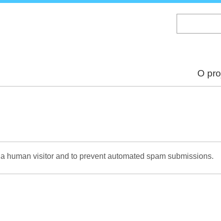
Skip
to
main
content
O pro
re a human visitor and to prevent automated spam submissions.