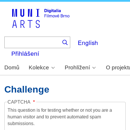
Skip
to
main
content
English
Přihlášení
Domů
Kolekce
Prohlížení
O projekt
Challenge
CAPTCHA
This question is for testing whether or not you are a
human visitor and to prevent automated spam
submissions.