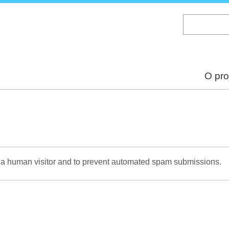
Skip
to
main
content
O pro
re a human visitor and to prevent automated spam submissions.