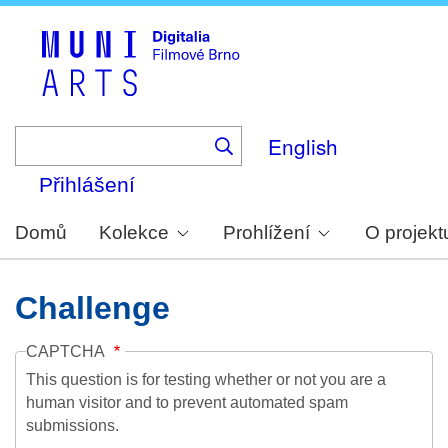
Skip
to
main
content
English
Přihlášení
Domů
Kolekce
Prohlížení
O projekt
Challenge
CAPTCHA
This question is for testing whether or not you are a
human visitor and to prevent automated spam
submissions.