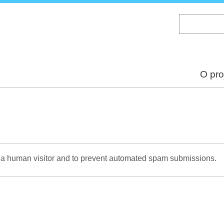
Skip
to
main
content
O pro
re a human visitor and to prevent automated spam submissions.