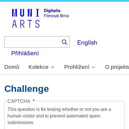
Skip
to
main
content
English
Přihlášení
Domů
Kolekce
Prohlížení
O projekt
Challenge
CAPTCHA
This question is for testing whether or not you are a
human visitor and to prevent automated spam
submissions.