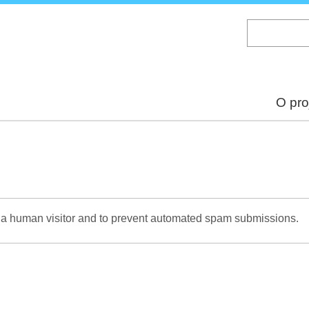
Skip
to
main
content
O pro
re a human visitor and to prevent automated spam submissions.