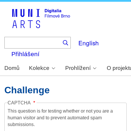
Skip
to
main
content
English
Přihlášení
Domů
Kolekce
Prohlížení
O projekt
Challenge
CAPTCHA
This question is for testing whether or not you are a
human visitor and to prevent automated spam
submissions.