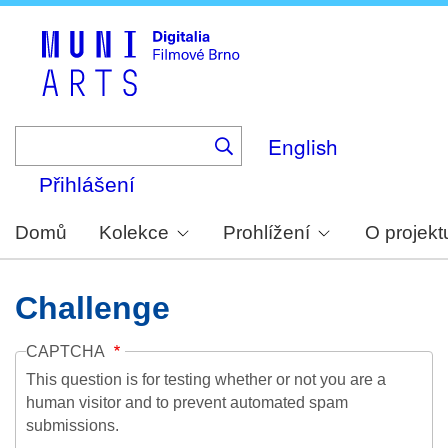
Skip
to
main
content
English
Přihlášení
Domů
Kolekce
Prohlížení
O projekt
Challenge
CAPTCHA
This question is for testing whether or not you are a
human visitor and to prevent automated spam
submissions.