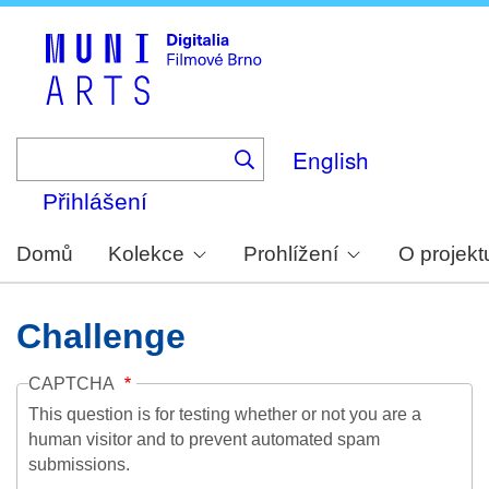
Skip
to
main
content
English
Přihlášení
Domů
Kolekce
Prohlížení
O projekt
Challenge
CAPTCHA
This question is for testing whether or not you are a
human visitor and to prevent automated spam
submissions.