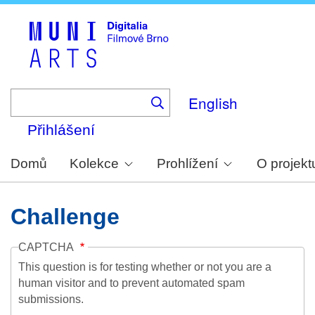
Skip
to
main
content
English
Přihlášení
Domů
Kolekce
Prohlížení
O projekt
Challenge
CAPTCHA
This question is for testing whether or not you are a
human visitor and to prevent automated spam
submissions.