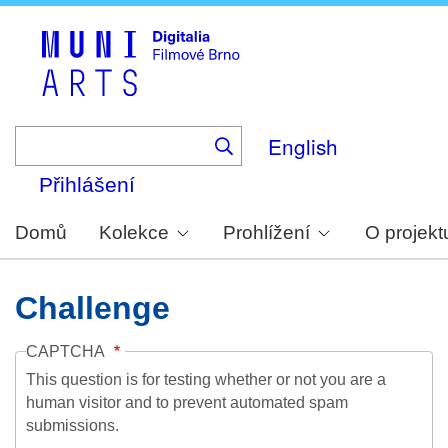
Skip
to
main
content
English
Přihlášení
Domů
Kolekce
Prohlížení
O projekt
Challenge
CAPTCHA
This question is for testing whether or not you are a
human visitor and to prevent automated spam
submissions.