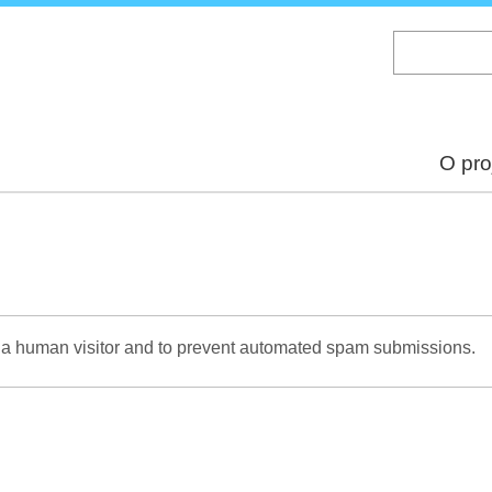
Skip
to
main
content
O pro
re a human visitor and to prevent automated spam submissions.