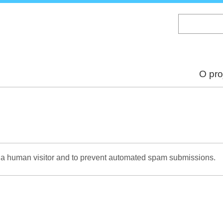
Skip
to
main
content
O pro
re a human visitor and to prevent automated spam submissions.