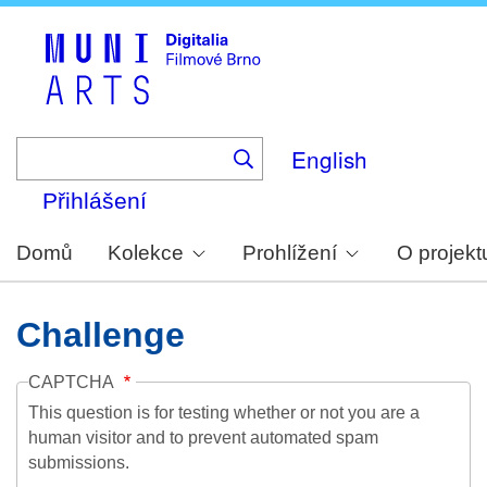
Skip
to
main
content
English
Přihlášení
Domů
Kolekce
Prohlížení
O projekt
Challenge
CAPTCHA
This question is for testing whether or not you are a
human visitor and to prevent automated spam
submissions.