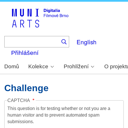
Skip
to
main
content
English
Přihlášení
Domů
Kolekce
Prohlížení
O projekt
Challenge
CAPTCHA
This question is for testing whether or not you are a
human visitor and to prevent automated spam
submissions.