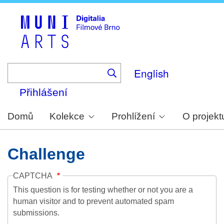
Skip
to
main
content
English
Přihlášení
Domů
Kolekce
Prohlížení
O projekt
Challenge
CAPTCHA
This question is for testing whether or not you are a
human visitor and to prevent automated spam
submissions.