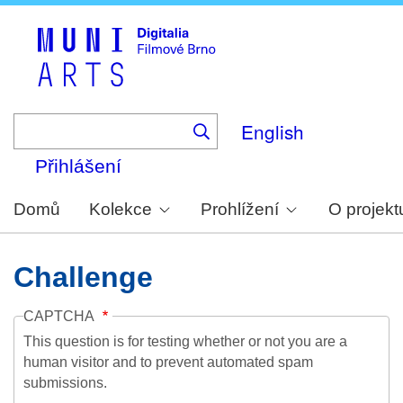
Skip
to
main
content
English
Přihlášení
Domů
Kolekce
Prohlížení
O projekt
Challenge
CAPTCHA
This question is for testing whether or not you are a
human visitor and to prevent automated spam
submissions.