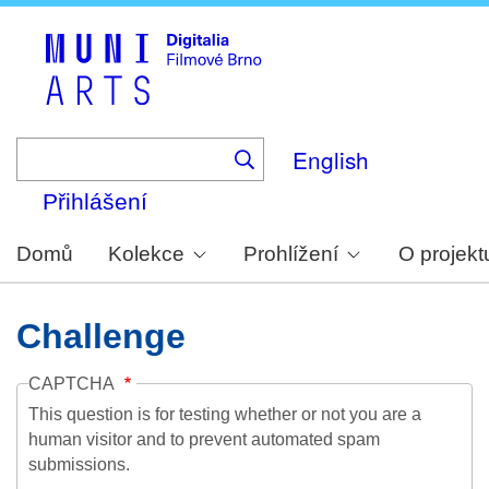
Skip
to
main
content
English
Přihlášení
Domů
Kolekce
Prohlížení
O projekt
Challenge
CAPTCHA
This question is for testing whether or not you are a
human visitor and to prevent automated spam
submissions.