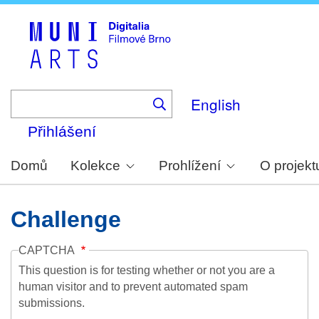
Skip
to
main
content
English
Přihlášení
Domů
Kolekce
Prohlížení
O projekt
Challenge
CAPTCHA
This question is for testing whether or not you are a
human visitor and to prevent automated spam
submissions.