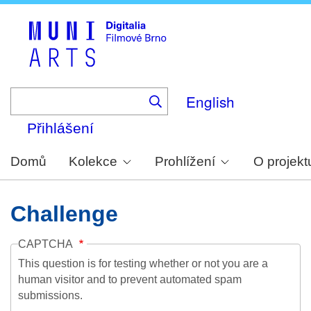
Skip
to
main
content
English
Přihlášení
Domů
Kolekce
Prohlížení
O projekt
Challenge
CAPTCHA
This question is for testing whether or not you are a
human visitor and to prevent automated spam
submissions.