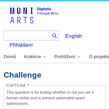
Skip
to
main
content
English
Přihlášení
Domů
Kolekce
Prohlížení
O projekt
Challenge
CAPTCHA
This question is for testing whether or not you are a
human visitor and to prevent automated spam
submissions.