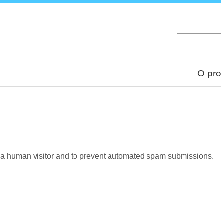
Skip
to
main
content
O pro
re a human visitor and to prevent automated spam submissions.