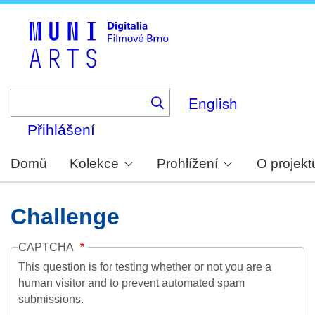
Skip
to
main
content
English
Přihlášení
Domů
Kolekce
Prohlížení
O projekt
Challenge
CAPTCHA
This question is for testing whether or not you are a
human visitor and to prevent automated spam
submissions.