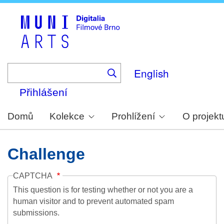
Skip
to
main
content
English
Přihlášení
Domů
Kolekce
Prohlížení
O projekt
Challenge
CAPTCHA
This question is for testing whether or not you are a
human visitor and to prevent automated spam
submissions.