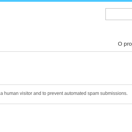
Skip
to
main
content
O pro
re a human visitor and to prevent automated spam submissions.