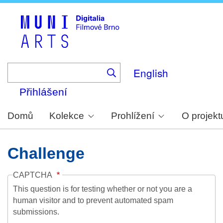
Skip
to
main
content
English
Přihlášení
Domů
Kolekce
Prohlížení
O projekt
Challenge
CAPTCHA
This question is for testing whether or not you are a
human visitor and to prevent automated spam
submissions.