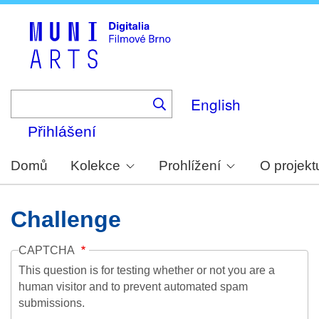
Skip
to
main
content
English
Přihlášení
Domů
Kolekce
Prohlížení
O projekt
Challenge
CAPTCHA
This question is for testing whether or not you are a
human visitor and to prevent automated spam
submissions.