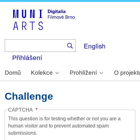
Skip
to
main
content
English
Přihlášení
Domů
Kolekce
Prohlížení
O projekt
Challenge
CAPTCHA
This question is for testing whether or not you are a
human visitor and to prevent automated spam
submissions.